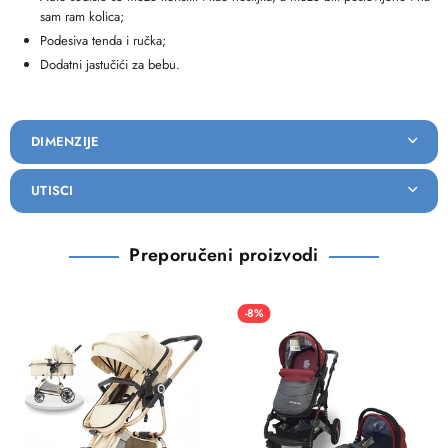
sam ram kolica;
Podesiva tenda i ručka;
Dodatni jastučići za bebu.
DIMENZIJE
UTISCI
Preporučeni proizvodi
-8%