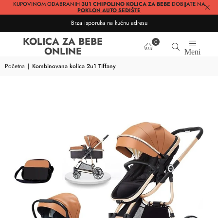
KUPOVINOM ODABRANIH
3U1 CHIPOLINO KOLICA ZA BEBE
DOBIJATE NA
POKLON AUTO SEDIŠTE
Brza isporuka na kućnu adresu
KOLICA ZA BEBE
0
ONLINE
Meni
Početna
|
Kombinovana kolica 2u1 Tiffany