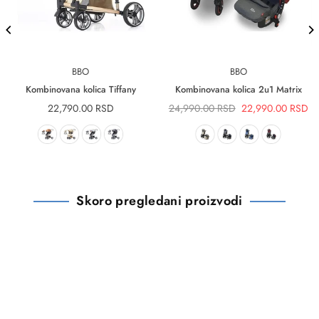
BBO
BBO
Kombinovana kolica Tiffany
Kombinovana kolica 2u1 Matrix
Redovna
Redovna
22,790.00 RSD
24,990.00 RSD
22,990.00 RSD
cena
cena
Skoro pregledani proizvodi