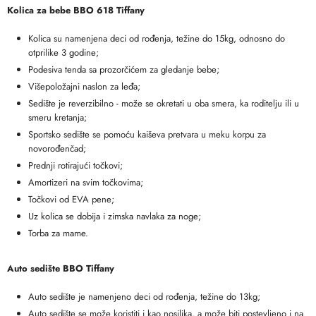
Kolica za bebe BBO 618 Tiffany
Kolica su namenjena deci od rođenja, težine do 15kg, odnosno do
otprilike 3 godine;
Podesiva tenda sa prozorčićem za gledanje bebe;
Višepoložajni naslon za leđa;
Sedište je reverzibilno - može se okretati u oba smera, ka roditelju ili u
smeru kretanja;
Sportsko sedište se pomoću kaiševa pretvara u meku korpu za
novorođenčad;
Prednji rotirajući točkovi;
Amortizeri na svim točkovima;
Točkovi od EVA pene;
Uz kolica se dobija i zimska navlaka za noge;
Torba za mame.
Auto sedište BBO Tiffany
Auto sedište je namenjeno deci od rođenja, težine do 13kg;
Auto sedište se može koristiti i kao nosiljka, a može biti postevljeno i na