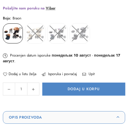
Pošaljite nam poruku na
Viber
Boja:
Braon
Procenjen datum isporuke
понедељак 10 август
-
понедељак 17
август
.
Dodaj u listu želja
Isporuka i povraćaj
Upit
Količina
Smanji
Povećaj
DODAJ U KORPU
količinu
količinu
za
za
Kombinovana
Kombinovana
kolica
kolica
OPIS PROIZVODA
2u1
2u1
Tiffany
Tiffany