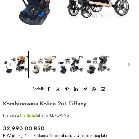
Podeli:
Kombinovana Kolica 2u1 Tiffany
Na stanju
Na stanju
Šifra:
618BROWNS
32,990.00 RSD
Redovna
PDV je uključen.
Poštarina
će biti obračunata prilikom naplate.
cena